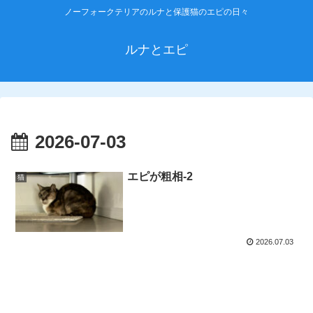
ノーフォークテリアのルナと保護猫のエピの日々
ルナとエピ
2026-07-03
エピが粗相-2
猫
2026.07.03